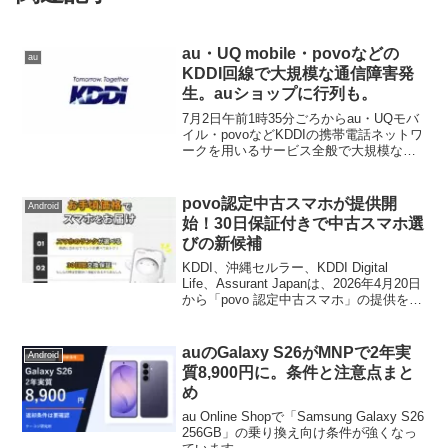
au・UQ mobile・povoなどの
au
KDDI回線で大規模な通信障害発
生。auショップに行列も。
7月2日午前1時35分ごろからau・UQモバ
イル・povoなどKDDIの携帯電話ネットワ
ークを用いるサービス全般で大規模な通
信障害発生。12時になってもまだ繋がり
にくい状態が続いている。
povo認定中古スマホが提供開
Android
始！30日保証付きで中古スマホ選
びの新候補
KDDI、沖縄セルラー、KDDI Digital
Life、Assurant Japanは、2026年4月20日
から「povo 認定中古スマホ」の提供を開
始しました。
auのGalaxy S26がMNPで2年実
Android
質8,900円に。条件と注意点まと
め
au Online Shopで「Samsung Galaxy S26
256GB」の乗り換え向け条件が強くなっ