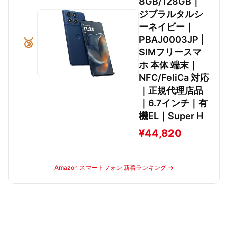
8GB/128GB｜
ジブラルタルシ
ーネイビー｜
PBAJ0003JP |
🥉
SIMフリースマ
ホ 本体 端末｜
NFC/FeliCa 対応
｜正規代理店品
｜6.7インチ｜有
機EL｜Super H
¥44,820
Amazon スマートフォン 新着ランキング →