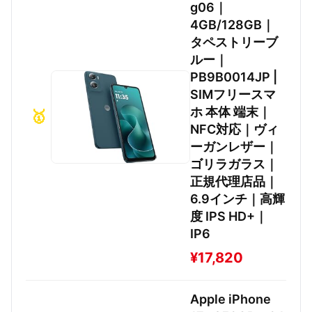
g06｜
4GB/128GB｜
タペストリーブ
ルー｜
PB9B0014JP |
SIMフリースマ
ホ 本体 端末｜
🥇
NFC対応｜ヴィ
ーガンレザー｜
ゴリラガラス｜
正規代理店品｜
6.9インチ｜高輝
度 IPS HD+｜
IP6
¥17,820
Apple iPhone