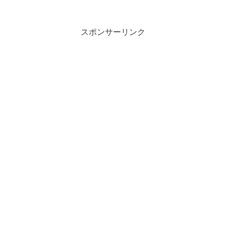
限3,000円相当で、事前エントリーとまと
めて支払いが必要だ。
スポンサーリンク