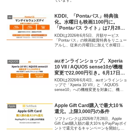
ています。
KDDI、「Pontaパス」特典強
au
化。水曜日も映画1100円に。
「Pontaパス ライト」は7月28日
統合へ
KDDIは2026年6月5日、月額サービス
「Pontaパス」の映画鑑賞特典をリニュー
アルし、従来の月曜日に加えて水曜日も
割引対象とする「Pontaパス マンデイ＆
ウェンズデイ」を提供開始すると発表し
た。
auオンラインショップ、Xperia
AQUOS
10 VII / AQUOS sense10が機種
変更で22,000円引き。6月17日ま
で
KDDIは2026年6月4日、auオンラインショ
ップで「Xperia 10 VII」と「AQUOS
sense10」への機種変更を対象に、機種
代金から最大2万2,000円を割引するキャ
ンペーンを開始した。期間は6月17日ま
で。
Apple Gift Card購入で最大10％
Apple
還元。上限3,000円の条件
ソフトバンクは2026年7月28日、Apple
Gift Card購入額の最大10％をPayPayポイ
ントで還元するキャンペーンを開始し
た。期間は8月10日まで、1回線あたり上