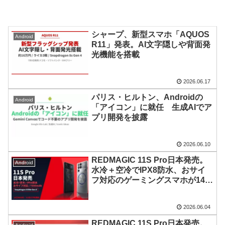
シャープ、新型スマホ「AQUOS
Android
R11」発表。AI文字隠しや背面発
光機能を搭載
2026.06.17
パリス・ヒルトン、Androidの
Android
「アイコン」に就任 生成AIでア
プリ開発を披露
2026.06.10
REDMAGIC 11S Pro日本発売。
Android
水冷＋空冷でIPX8防水、おサイ
フ対応のゲーミングスマホが14万
9800円〜
2026.06.04
REDMAGIC 11S Pro日本発売。