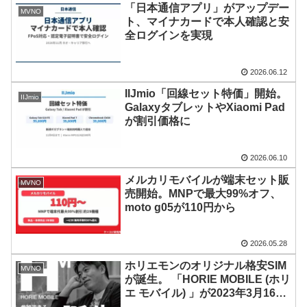
「日本通信アプリ」がアップデー
MVNO
ト、マイナカードで本人確認と安
全ログインを実現
2026.06.12
IIJmio「回線セット特価」開始。
IIJmio
GalaxyタブレットやXiaomi Pad
が割引価格に
2026.06.10
メルカリモバイルが端末セット販
MVNO
売開始。MNPで最大99%オフ、
moto g05が110円から
2026.05.28
ホリエモンのオリジナル格安SIM
MVNO
が誕生。 「HORIE MOBILE (ホリ
エ モバイル) 」が2023年3月16日
発売。