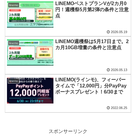
LINEMOベストプランVが2カ月0
linemo
円！週穫祭5月第2弾の条件と注意
点
2026.05.19
LINEMO週穫祭は5月17日まで。2
linemo
カ月10GB増量の条件と注意点
2026.05.13
LINEMO(ラインモ)、フィーバー
linemo
タイムで「12,000円」分PayPay
ボーナスプレゼント！6/30まで
2022.06.25
スポンサーリンク