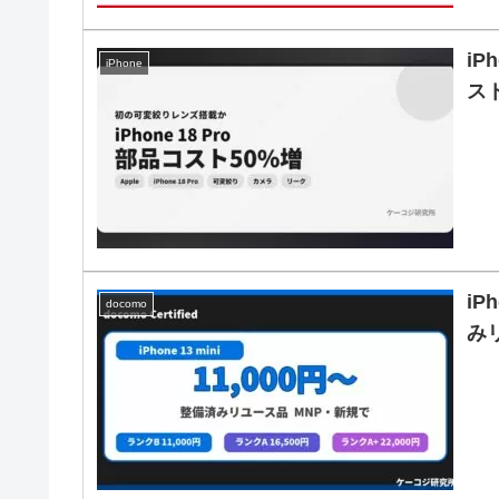
iP
iPhone
ス
iP
docomo
み