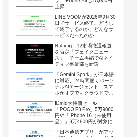
プ、iPhone Airも18,000円
上昇
LINE VOOMが2026年9月30
日でサービス終了。どうし
て終了するのか、どんなサ
ービスだったのか
Nothing、12市場撤退報道
を否定「フェイクニュー
ス」。チーム再編でAIネイ
ティブ事業部を新設
「Gemini Spark」が日本語
に対応、24時間働くパーソ
ナルAIエージェント。スマ
ホがオフでもクラウドで自
律稼働
IIJmio大特価セール、
「POCO F8 Pro」5万9800
円や「iPhone 16（未使用
品）」9万4800円が対象に
「日本通信アプリ」がアッ