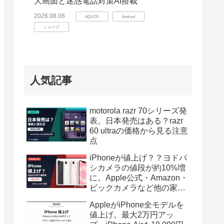
大画面と迷惑電話対策AI搭載
2026.08.06
AQUOS
Android
シャープ
人気記事
motorola razr 70シリーズ発
表。日本発売はある？razr
60 ultraの価格から見る注意
点
iPhoneが値上げ？？ヨドバ
シカメラの値段が約10%増
に。Apple公式・Amazon・
ビックカメラなど他の家電
は？
AppleがiPhone全モデルを
値上げ。最大2万円アッ