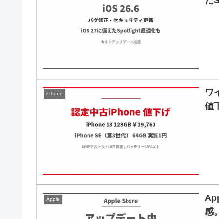
たS
ワイ
iPhone
値下
Ap
Apple
感