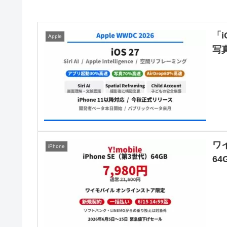
「i
Apple
写
ワ
iPhone
6