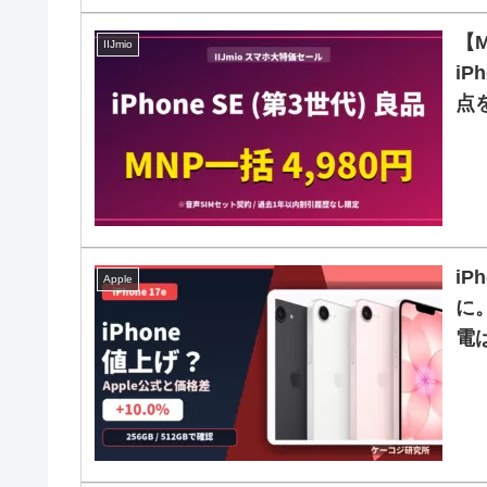
【M
IIJmio
i
点
i
Apple
に
電