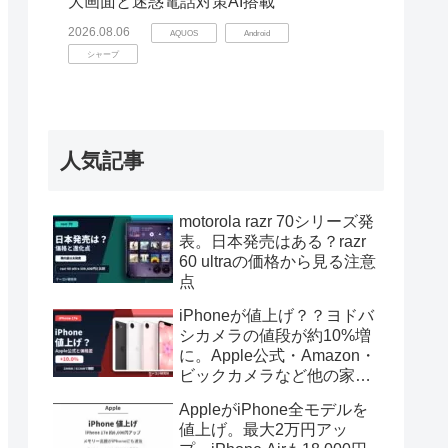
大画面と迷惑電話対策AI搭載
2026.08.06
AQUOS
Android
シャープ
人気記事
motorola razr 70シリーズ発
表。日本発売はある？razr
60 ultraの価格から見る注意
点
iPhoneが値上げ？？ヨドバ
シカメラの値段が約10%増
に。Apple公式・Amazon・
ビックカメラなど他の家電
は？
AppleがiPhone全モデルを
値上げ。最大2万円アッ