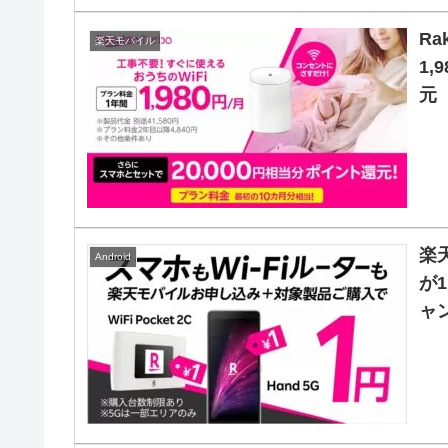
Ra
楽天モバイル
1
元
楽天
Android
が
ャ