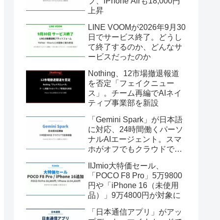
プ、iPhone Airも18,000円
上昇
LINE VOOMが2026年9月30
日でサービス終了。どうし
て終了するのか、どんなサ
ービスだったのか
Nothing、12市場撤退報道
を否定「フェイクニュー
ス」。チーム再編でAIネイ
ティブ事業部を新設
「Gemini Spark」が日本語
に対応、24時間働くパーソ
ナルAIエージェント。スマ
ホがオフでもクラウドで自
律稼働
IIJmio大特価セール、
「POCO F8 Pro」5万9800
円や「iPhone 16（未使用
品）」9万4800円が対象に
「日本通信アプリ」がアッ