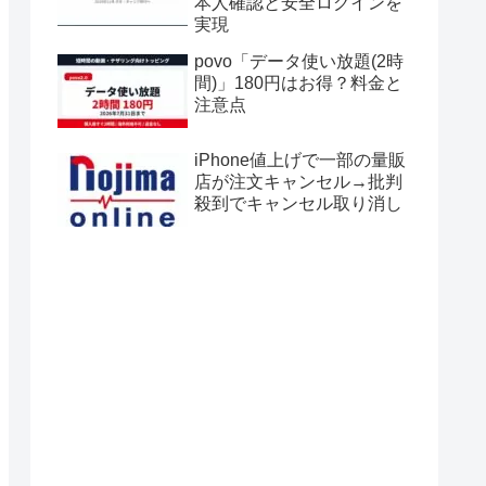
本人確認と安全ログインを
実現
povo「データ使い放題(2時
間)」180円はお得？料金と
注意点
iPhone値上げで一部の量販
店が注文キャンセル→批判
殺到でキャンセル取り消し