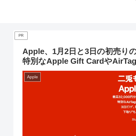
PR
Apple、1月2日と3⁠日⁠の初売
特⁠別⁠なApple Gift Cardや⁠A
Apple