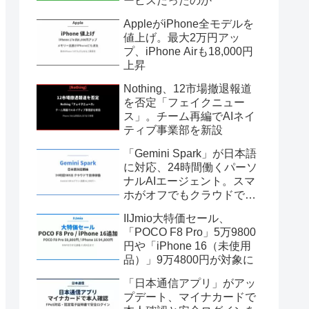
ービスだったのか
AppleがiPhone全モデルを
値上げ。最大2万円アッ
プ、iPhone Airも18,000円
上昇
Nothing、12市場撤退報道
を否定「フェイクニュー
ス」。チーム再編でAIネイ
ティブ事業部を新設
「Gemini Spark」が日本語
に対応、24時間働くパーソ
ナルAIエージェント。スマ
ホがオフでもクラウドで自
律稼働
IIJmio大特価セール、
「POCO F8 Pro」5万9800
円や「iPhone 16（未使用
品）」9万4800円が対象に
「日本通信アプリ」がアッ
プデート、マイナカードで