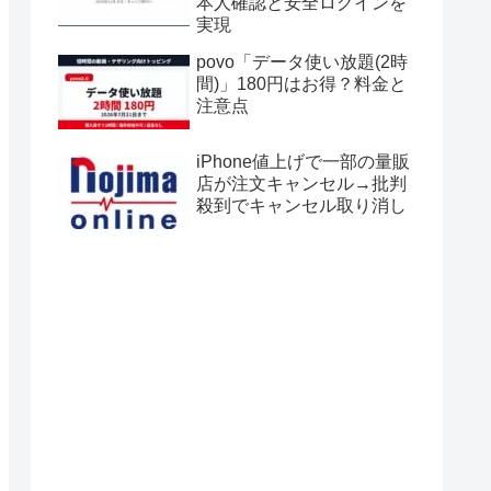
本人確認と安全ログインを
実現
povo「データ使い放題(2時
間)」180円はお得？料金と
注意点
iPhone値上げで一部の量販
店が注文キャンセル→批判
殺到でキャンセル取り消し