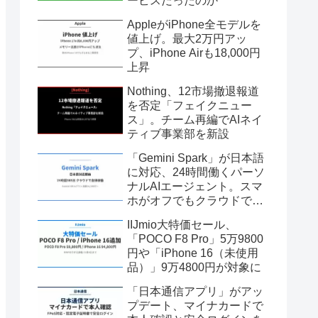
ービスだったのか
AppleがiPhone全モデルを
値上げ。最大2万円アッ
プ、iPhone Airも18,000円
上昇
Nothing、12市場撤退報道
を否定「フェイクニュー
ス」。チーム再編でAIネイ
ティブ事業部を新設
「Gemini Spark」が日本語
に対応、24時間働くパーソ
ナルAIエージェント。スマ
ホがオフでもクラウドで自
律稼働
IIJmio大特価セール、
「POCO F8 Pro」5万9800
円や「iPhone 16（未使用
品）」9万4800円が対象に
「日本通信アプリ」がアッ
プデート、マイナカードで