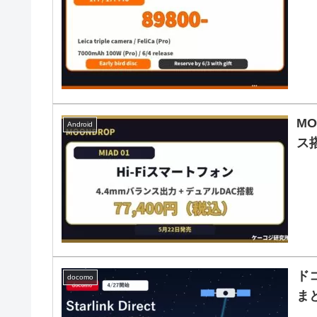
MO
Android
ス搭
ドコ
docomo
ま