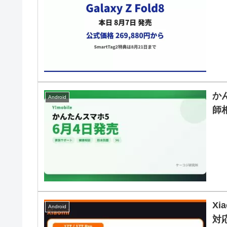
か
Android
師
Xi
Android
対応