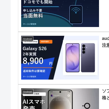
au
Android
注
ソフ
Android
格